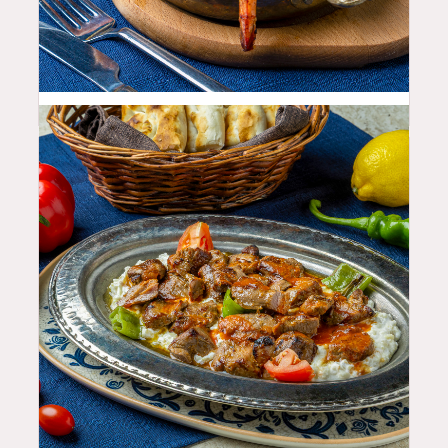
22.99
$
35.99
$