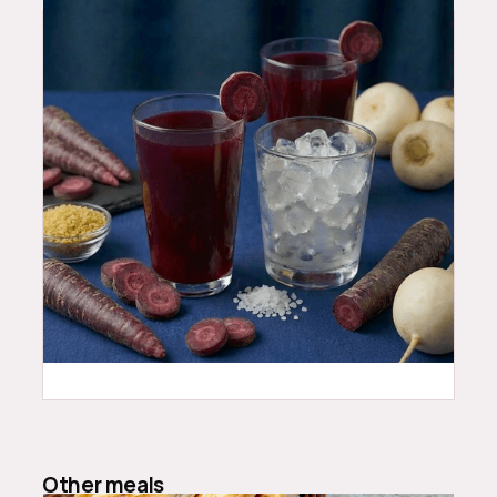
4.99
$
Other meals