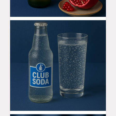
4.99
$
3.5
$