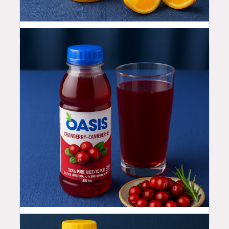
3.99
$
3.99
$