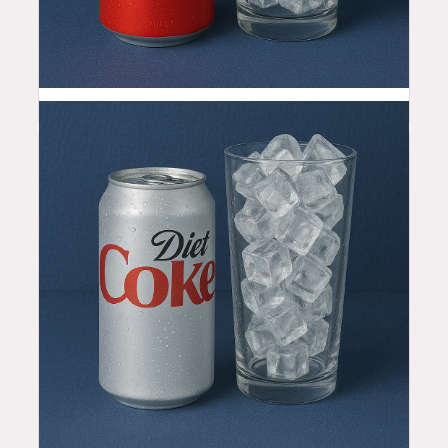
3.5
$
3.5
$