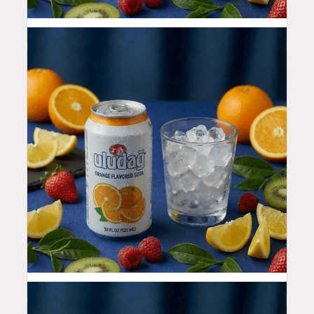
3.99
$
3.99
$